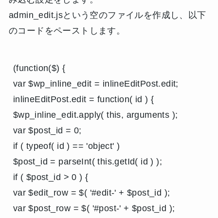
admin_edit.jsという空のファイルを作成し、以下
のコードをペーストします。
(function($) {

var $wp_inline_edit = inlineEditPost.edit;

inlineEditPost.edit = function( id ) {

$wp_inline_edit.apply( this, arguments );

var $post_id = 0;

if ( typeof( id ) == 'object' )

$post_id = parseInt( this.getId( id ) );

if ( $post_id > 0 ) {

var $edit_row = $( '#edit-' + $post_id );

var $post_row = $( '#post-' + $post_id );
