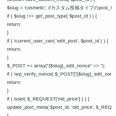
$slug = 'cosmetic'; //カスタム投稿タイプのpost_typ
if ( $slug !== get_post_type( $post_id ) ) {

return;

}

if ( !current_user_can( 'edit_post', $post_id ) ) {

return;

}

$_POST += array("{$slug}_edit_nonce" => '');

if ( !wp_verify_nonce( $_POST["{$slug}_edit_nonce"],
return;

}

if ( isset( $_REQUEST['old_price'] ) ) {

update_post_meta( $post_id, 'old_price', $_REQUES
}
