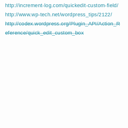
http://increment-log.com/quickedit-custom-field/
http://www.wp-tech.net/wordpress_tips/2122/
http://codex.wordpress.org/Plugin_API/Action_R
eference/quick_edit_custom_box