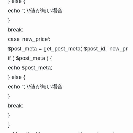
} else {

echo ''; //値が無い場合

}

break;

case 'new_price':

$post_meta = get_post_meta( $post_id, 'new_price',
if ( $post_meta ) {

echo $post_meta;

} else {

echo ''; //値が無い場合

}

break;

}

}
