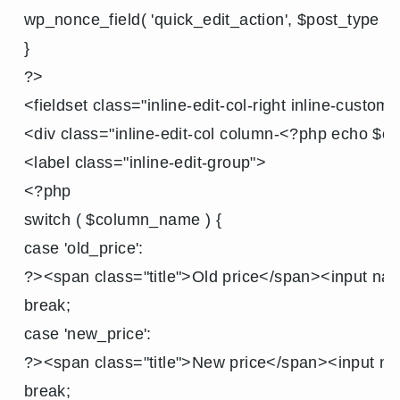
wp_nonce_field( 'quick_edit_action', $post_t
}

?>

<fieldset class="inline-edit-col-right inline-custom-
<div class="inline-edit-col column-<?php echo $
<label class="inline-edit-group">

<?php

switch ( $column_name ) {

case 'old_price':

?><span class="title">Old price</span><input nam
break;

case 'new_price':

?><span class="title">New price</span><input n
break;
