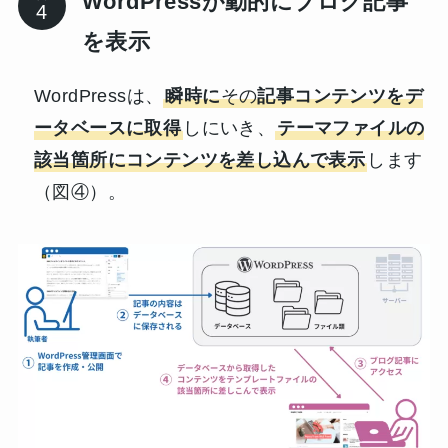
WordPressが動的にブログ記事
を表示
WordPressは、
瞬時に
その
記事コンテンツをデ
ータベースに取得
しにいき、
テーマファイルの
該当箇所にコンテンツを差し込んで表示
します
（図④）。