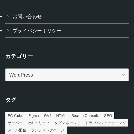
お問い合わせ
プライバシーポリシー
カテゴリー
カ
テ
ゴ
リ
タグ
ー
EC Cube
Figma
GA4
HTML
Search Console
SEO
サーバー
セキュリティ
タグマネージャ
トラブルシューティング
メール配信
ランディングページ